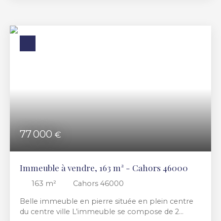
Localisation idéale, beaucoup de charme, jolis
murs en pierres et devanture refaite. Philippe
Bourgois 06 18 79 51 88
77 000
€
Immeuble à vendre, 163 m² - Cahors 46000
163
m²
Cahors 46000
Belle immeuble en pierre située en plein centre
du centre ville L’immeuble se compose de 2