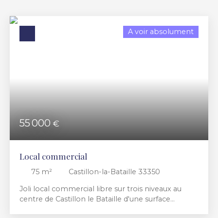
Budget max (€)
A voir absolument
Surface min (m²)
RECHERCHER
55 000
€
Local commercial
75
m²
Castillon-la-Bataille 33350
Joli local commercial libre sur trois niveaux au
centre de Castillon le Bataille d'une surface
approximative de 75 m2 (environ 30 m2 au RDC).