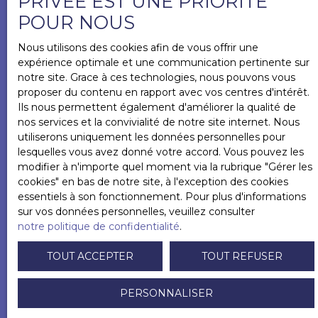
PRIVÉE EST UNE PRIORITÉ
complet sur demande. Honoraires charge
sûr de ne pas rater le bien de vos
grand séjour lumineux et une cuisine séparée
POUR NOUS
vendeur
spacieuse. Un garage pour faciliter le stockage.
rêves. Si nous rentrons un bien
Des combles aménageables qui n'attendent que
Nous utilisons des cookies afin de vous offrir une
pouvant vous convenir vous serez le
votre imagination pour se transformer en espaces
expérience optimale et une communication pertinente sur
de vie supplémentaires, augmentant ainsi
premier averti par mail.
notre site. Grace à ces technologies, nous pouvons vous
significativement la surface habitable et le
proposer du contenu en rapport avec vos centres d'intérêt.
potentiel de rentabilité. Projet de rénovation
Ils nous permettent également d'améliorer la qualité de
d'envergure Veuillez noter que des gros travaux
nos services et la convivialité de notre site internet. Nous
sont à prévoir sur l'ensemble de l'immeuble.
utiliserons uniquement les données personnelles pour
Cette situation offre une liberté totale pour
lesquelles vous avez donné votre accord. Vous pouvez les
repenser les espaces, moderniser l'ensemble et
modifier à n'importe quel moment via la rubrique ″Gérer les
Prénom
créer un bien à votre image, maximisant ainsi sa
cookies″ en bas de notre site, à l'exception des cookies
valeur future. Votre prochain investissement ? Ne
essentiels à son fonctionnement. Pour plus d'informations
manquez pas cette chance d'acquérir un bien
sur vos données personnelles, veuillez consulter
avec un potentiel de valorisation considérable
Nom
notre politique de confidentialité
.
dans une zone attractive. Pour plus d'informations
ou pour organiser une visite, contactez-moi dès
TOUT ACCEPTER
TOUT REFUSER
aujourd'hui !
Email
PERSONNALISER
Type d'offre