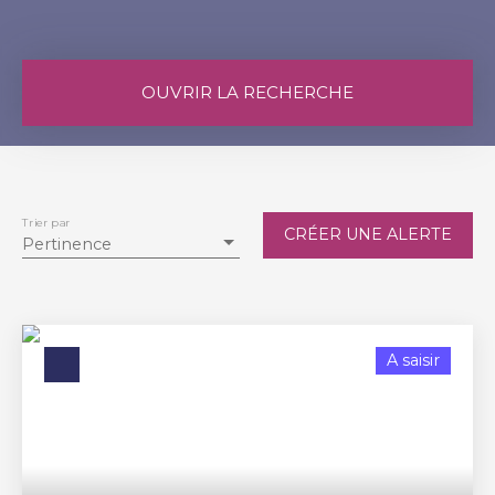
OUVRIR LA RECHERCHE
Vente
Location
Type de bien
Maison
Trier par
CRÉER UNE ALERTE
Pertinence
Localisation
Beaumes-de-Venise (84190)
Budget max (€)
A saisir
Surface min (m²)
RECHERCHER