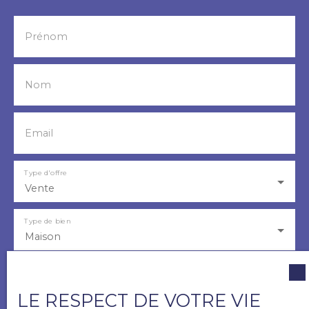
atmosphère chaleureuse.
Prénom
Nom
Email
Type d'offre
Vente
Type de bien
Maison
Localisation
Beaumes-de-Venise (84190)
LE RESPECT DE VOTRE VIE