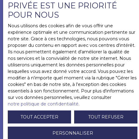
PRIVÉE EST UNE PRIORITÉ
Budget max (€)
POUR NOUS
Nous utilisons des cookies afin de vous offrir une
Surface min (m²)
expérience optimale et une communication pertinente sur
notre site. Grace à ces technologies, nous pouvons vous
proposer du contenu en rapport avec vos centres d'intérêt.
Pièces min
Ils nous permettent également d'améliorer la qualité de
nos services et la convivialité de notre site internet. Nous
utiliserons uniquement les données personnelles pour
J'accepte le traitement de mes données
lesquelles vous avez donné votre accord. Vous pouvez les
personnelles conformément au RGPD. Si vous ne
modifier à n'importe quel moment via la rubrique ″Gérer les
souhaitez pas faire l'objet de prospection
cookies″ en bas de notre site, à l'exception des cookies
commerciale par voie téléphonique, vous pouvez
essentiels à son fonctionnement. Pour plus d'informations
vous inscrire gratuitement sur la liste d'opposition
sur vos données personnelles, veuillez consulter
au démarchage téléphonique, prévu par l'article
notre politique de confidentialité
.
L223-1 du code de la consommation, sur le site
Internet www.bloctel.gouv.fr ou par courrier
TOUT ACCEPTER
TOUT REFUSER
adressé à :
PERSONNALISER
Société Worldline, Service Bloctel, CS 61311, 41013