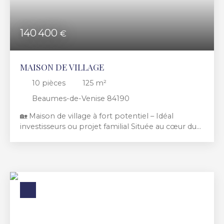
140 400
€
MAISON DE VILLAGE
10
pièces
125
m²
Beaumes-de-Venise 84190
🏡 Maison de village à fort potentiel – Idéal
investisseurs ou projet familial Située au cœur du
charmant village de Beaumes-de-Venise, cette
maison de village entièrement à rénover offre un
fort potentiel pour un projet immobilier
ambitieux. 🔹 Caractéristiques principales : Surface
habitable : environ 125 m²Répartie sur 4 niveaux10
pièces offrant de nombreuses possibilités
d’aménagementCombles aménageables
permettant un agrandissement
supplémentaireTerrasse de 8 m², idéale pour