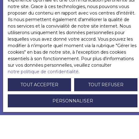
expérience optimale et une communication pertinente sur
L223-1 du code de la consommation, sur le site
notre site. Grace à ces technologies, nous pouvons vous
Internet www.bloctel.gouv.fr ou par courrier
proposer du contenu en rapport avec vos centres d'intérêt.
adressé à :
Ils nous permettent également d'améliorer la qualité de
nos services et la convivialité de notre site internet. Nous
Société Worldline, Service Bloctel, CS 61311, 41013
utiliserons uniquement les données personnelles pour
BLOIS CEDEX.
lesquelles vous avez donné votre accord. Vous pouvez les
modifier à n'importe quel moment via la rubrique ″Gérer les
Pour en savoir plus sur le traitement de vos
cookies″ en bas de notre site, à l'exception des cookies
données personnelles, veuillez consulter notre
essentiels à son fonctionnement. Pour plus d'informations
politique de confidentialité
.
sur vos données personnelles, veuillez consulter
notre politique de confidentialité
.
RECEVOIR DES ANNONCES
TOUT ACCEPTER
TOUT REFUSER
PERSONNALISER