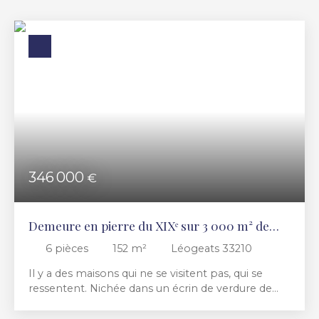
Budget max (€)
Surface min (m²)
RECHERCHER
346 000
€
Demeure en pierre du XIXᵉ sur 3 000 m² de
nature, aux portes de Sauternes
6
pièces
152
m²
Léogeats 33210
Il y a des maisons qui ne se visitent pas, qui se
ressentent. Nichée dans un écrin de verdure de
plus de 3 000 m², à deux pas des pistes forestières
et du célèbre village de Sauternes, cette