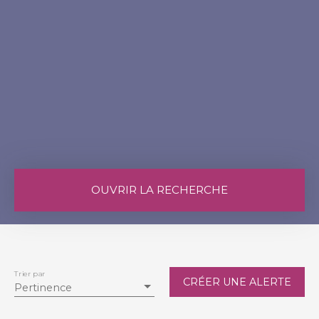
OUVRIR LA RECHERCHE
Vente
Location
Type de bien
Maison
Trier par
CRÉER UNE ALERTE
Pertinence
Localisation
Léogeats (33210)