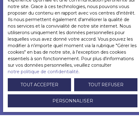
expérience optimale et une communication pertinente sur
L223-1 du code de la consommation, sur le site
notre site. Grace à ces technologies, nous pouvons vous
Internet www.bloctel.gouv.fr ou par courrier
proposer du contenu en rapport avec vos centres d'intérêt.
adressé à :
Ils nous permettent également d'améliorer la qualité de
nos services et la convivialité de notre site internet. Nous
Société Worldline, Service Bloctel, CS 61311, 41013
utiliserons uniquement les données personnelles pour
BLOIS CEDEX.
lesquelles vous avez donné votre accord. Vous pouvez les
modifier à n'importe quel moment via la rubrique ″Gérer les
Pour en savoir plus sur le traitement de vos
cookies″ en bas de notre site, à l'exception des cookies
données personnelles, veuillez consulter notre
essentiels à son fonctionnement. Pour plus d'informations
politique de confidentialité
.
sur vos données personnelles, veuillez consulter
notre politique de confidentialité
.
RECEVOIR DES ANNONCES
TOUT ACCEPTER
TOUT REFUSER
PERSONNALISER