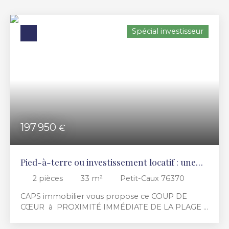
Budget max (€)
Spécial investisseur
Surface min (m²)
RECHERCHER
197 950
€
Pied-à-terre ou investissement locatif : une
belle opportunité en bord de mer !
2
pièces
33
m²
Petit-Caux 76370
CAPS immobilier vous propose ce COUP DE
CŒUR à PROXIMITÉ IMMÉDIATE DE LA PLAGE !
Maison de 33 m², rénovation récente avec des
matériaux de qualité et des prestations soignées,