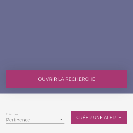
OUVRIR LA RECHERCHE
Vente
Location
Type de bien
Maison
Trier par
CRÉER UNE ALERTE
Pertinence
Localisation
Petit-Caux (76370)