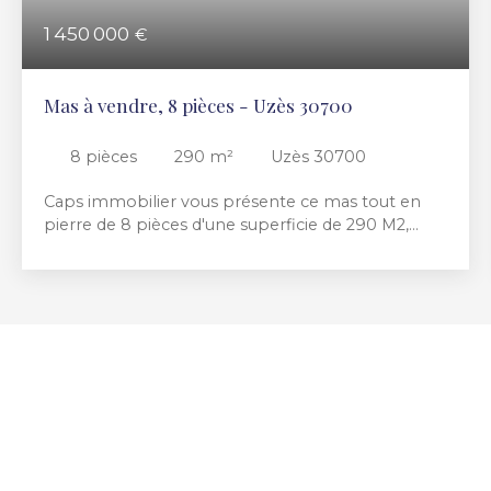
1 450 000
€
Mas à vendre, 8 pièces - Uzès 30700
8
pièces
290
m²
Uzès 30700
Caps immobilier vous présente ce mas tout en
pierre de 8 pièces d'une superficie de 290 M2,
d'une piscine neuve chauffée avec son pool house
donnant sur la pièce de vie. Un jardin paysagé de 2
144 M2 sans vis à vis. Ce bien est situé tout près de
la place aux herbes. Vous y découvrirez
également une grande cuisine voutée de 30 M2,
une salle à manger, un salon avec sa cheminée en
pierre du GARD, 5 suites parentales, une cave à vin,
une buanderie, un garage deux voitures, 5 places
de parking dans le jardin. Le chauffage est au gaz.
La climatisation réversible pompe à chaleur air/air.
Un bien exceptionnel à visiter rapidement Ce bien