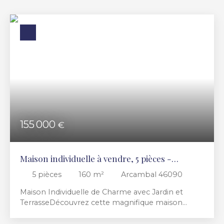
Budget max (€)
Surface min (m²)
RECHERCHER
155 000
€
Maison individuelle à vendre, 5 pièces -
Arcambal 46090
5
pièces
160
m²
Arcambal 46090
Maison Individuelle de Charme avec Jardin et
TerrasseDécouvrez cette magnifique maison
individuelle de 160 m², construite en 1883 et
rénovée en 2023. Située dans un cadre paisible,