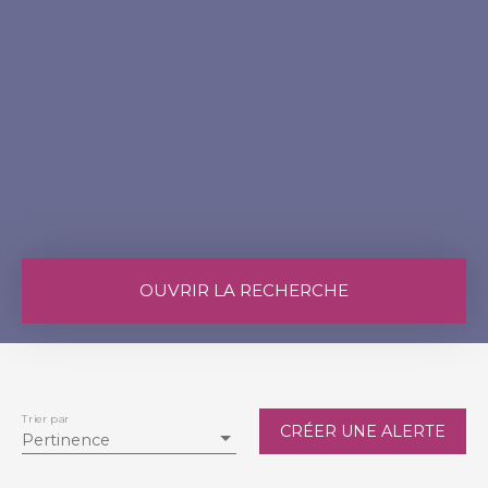
OUVRIR LA RECHERCHE
Vente
Location
Type de bien
Maison
Trier par
CRÉER UNE ALERTE
Pertinence
Localisation
Arcambal (46090)