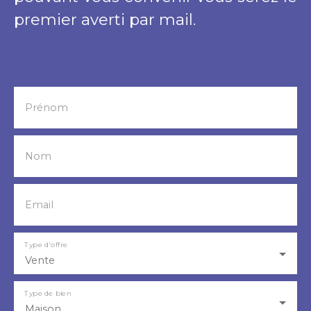
visite !
premier averti par mail.
Prénom
Nom
Email
Type d'offre
Vente
Type de bien
Maison