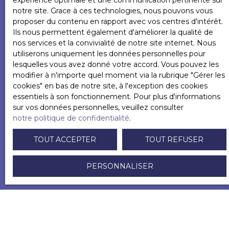
expérience optimale et une communication pertinente sur
L223-1 du code de la consommation, sur le site
notre site. Grace à ces technologies, nous pouvons vous
Internet www.bloctel.gouv.fr ou par courrier
proposer du contenu en rapport avec vos centres d'intérêt.
adressé à :
Ils nous permettent également d'améliorer la qualité de
nos services et la convivialité de notre site internet. Nous
Société Worldline, Service Bloctel, CS 61311, 41013
utiliserons uniquement les données personnelles pour
BLOIS CEDEX.
lesquelles vous avez donné votre accord. Vous pouvez les
modifier à n'importe quel moment via la rubrique ″Gérer les
Pour en savoir plus sur le traitement de vos
cookies″ en bas de notre site, à l'exception des cookies
données personnelles, veuillez consulter notre
essentiels à son fonctionnement. Pour plus d'informations
politique de confidentialité
.
sur vos données personnelles, veuillez consulter
notre politique de confidentialité
.
RECEVOIR DES ANNONCES
TOUT ACCEPTER
TOUT REFUSER
PERSONNALISER