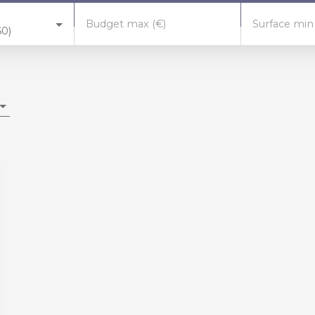
Budget max (€)
Surface min
60)