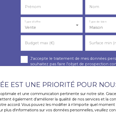
Prénom
Nom
Type d'offre
Type de bien
Vente
Maison
Budget max (€)
Surface min (
J'accepte le traitement de mes données pe
souhaitez pas faire l'objet de prospection c
vous inscrire gratuitement sur la liste d'op
l'article L223-1 du code de la consommation, 
courrier adressé à :
VÉE EST UNE PRIORITÉ POUR NOU
Société Worldline, Service Bloctel, CS 61311,
ce optimale et une communication pertinente sur notre site. Gra
ttent également d'améliorer la qualité de nos services et la conv
Pour en savoir plus sur le traitement de vos 
re accord. Vous pouvez les modifier à n'importe quel moment via
politique de confidentialité
.
r plus d'informations sur vos données personnelles, veuillez con