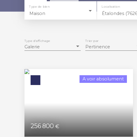
Type de bien
Localisation
Maison
Étalondes (762
Type d'affichage
Trier par
Galerie
Pertinence
A voir absolument
256 800
€