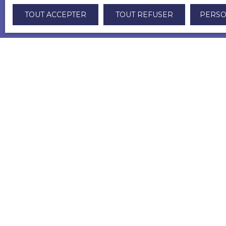
Immobilier - Votre partenaire pour des
TOUT ACCEPTER
TOUT REFUSER
PERSO
biens d'exception Contact 06 84 31 12 69
ou par message 📍 Disponible pour une
visite sur rendez-vous 🌐 www.
capsimmobilier. fr