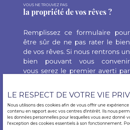
VOUS NE TROUVEZ PAS
(saisonnier, chambres d'hôtes) Poutres
la propriété de vos rêves ?
apparentes dans toutes les pièces. -Un
bâtiment annexe d'environ 90 m² au sol,
avec belle hauteur sous toiture
permettant de créer un étage. Idéal
Remplissez ce formulaire pour
investissement immobilier, professions
être sûr de ne pas rater le bien
libérales... ) Situé au coeur du village
d'Étalondes, cet ensemble immobilier
de vos rêves. Si nous rentrons un
bénéficie d'une localisation privilégiée, à
bien pouvant vous convenir
proximité des commodités essentielles
tout en demeurant au calme. A quelques
vous serez le premier averti par
minutes : commerces, école, médecin,
mairie, coiffeur,... Amoureux de l'Histoire
mail.
locale, cette demeure n'attend plus que
vous ! Directement liée à l'histoire du
LE RESPECT DE VOTRE VIE PRI
château d'Eu, la maison abrite l'entrée d'un
ancien souterrain menant au château !
Nous utilisons des cookies afin de vous offrir une expérien
Cette maison ancienne vous attend,
contenu en rapport avec vos centres d'intérêt. Ils nous perme
patiente et majestueuse, pour que vous lui
les données personnelles pour lesquelles vous avez donné vot
donniez une nouvelle âme tout en
l'exception des cookies essentiels à son fonctionnement. Pou
préservant son caractère unique. CAPS