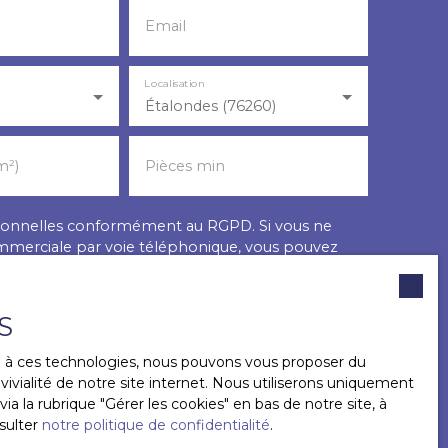
Email
Localisation
Étalondes (76260)
m²)
Pièces min
rsonnelles conformément au RGPD. Si vous ne
ommerciale par voie téléphonique, vous pouvez
position au démarchage téléphonique, prévu par
sur le site Internet www.bloctel.gouv.fr ou par
S
 41013 BLOIS CEDEX.
ce à ces technologies, nous pouvons vous proposer du
ivialité de notre site internet. Nous utiliserons uniquement
données personnelles, veuillez consulter notre
 la rubrique ″Gérer les cookies″ en bas de notre site, à
sulter
notre politique de confidentialité
.