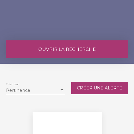
OUVRIR LA RECHERCHE
Vente
Location
Type de bien
Maison
Trier par
CRÉER UNE ALERTE
Pertinence
Localisation
Saint-Jean-Pla-de-Corts (66490)
Budget max (€)