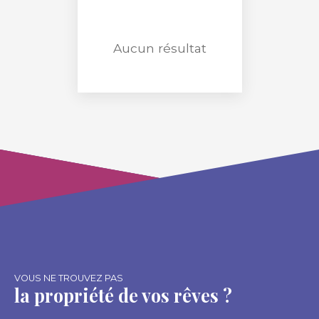
Surface min (m²)
RECHERCHER
Aucun résultat
VOUS NE TROUVEZ PAS
la propriété de vos rêves ?