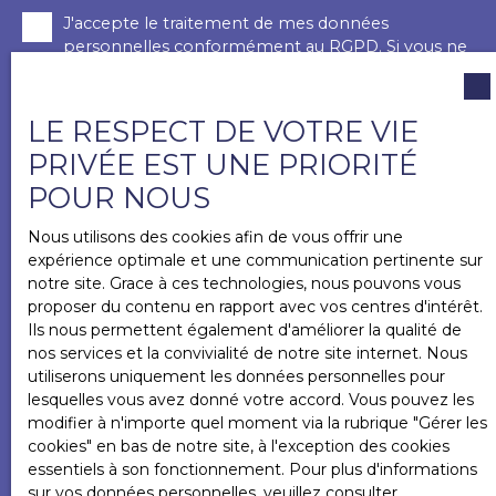
J'accepte le traitement de mes données
personnelles conformément au RGPD. Si vous ne
souhaitez pas faire l'objet de prospection
commerciale par voie téléphonique, vous pouvez
vous inscrire gratuitement sur la liste d'opposition
LE RESPECT DE VOTRE VIE
au démarchage téléphonique, prévu par l'article
PRIVÉE EST UNE PRIORITÉ
L223-1 du code de la consommation, sur le site
Internet www.bloctel.gouv.fr ou par courrier
POUR NOUS
adressé à :
Nous utilisons des cookies afin de vous offrir une
Société Worldline, Service Bloctel, CS 61311, 41013
expérience optimale et une communication pertinente sur
BLOIS CEDEX.
notre site. Grace à ces technologies, nous pouvons vous
proposer du contenu en rapport avec vos centres d'intérêt.
Pour en savoir plus sur le traitement de vos
Ils nous permettent également d'améliorer la qualité de
données personnelles, veuillez consulter notre
nos services et la convivialité de notre site internet. Nous
politique de confidentialité
.
utiliserons uniquement les données personnelles pour
lesquelles vous avez donné votre accord. Vous pouvez les
modifier à n'importe quel moment via la rubrique ″Gérer les
cookies″ en bas de notre site, à l'exception des cookies
RECEVOIR DES ANNONCES
essentiels à son fonctionnement. Pour plus d'informations
sur vos données personnelles, veuillez consulter